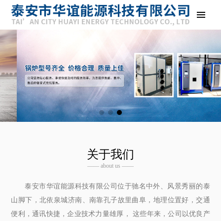
关于我们
—— about us ——
泰安市华谊能源科技有限公司位于驰名中外、风景秀丽的泰
山脚下，北依泉城济南、南靠孔子故里曲阜，地理位置好，交通
便利，通讯快捷，企业技术力量雄厚， 这些年来，公司以优良产